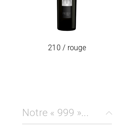
210 / rouge
Notre « 999 »...