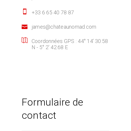
+33 6 65 40 78 87
james@chateaunomad.com
Coordonnées GPS : 44° 14’ 30.58
N - 5° 2’ 42.68 E
Formulaire de
contact